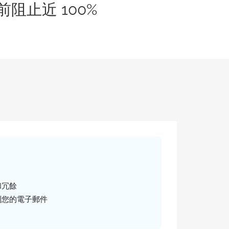
止近 100%
和冗餘
制您的電子郵件