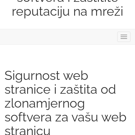
reputaciju na mreži
Preba
navig
Sigurnost web
stranice i zaštita od
zlonamjernog
softvera za vašu web
stranicu