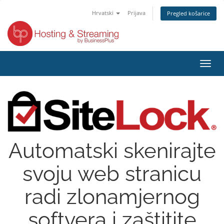
Hrvatski
Prijava
Pregled košarice
Preba
navig
Automatski skenirajte
svoju web stranicu
radi zlonamjernog
softvera i zaštitite