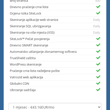
Broj stranica
500
Dnevno praćenje crne liste
Ocjena rizika SiteLock
Skeniranje aplikacije web stranice
Daily
Skeniranje SQL ubrizgavanja
Daily
Skeniranje na više mjesta (XSS)
Daily
SiteLock™ Pečat povjerenja
Dnevno SMART skeniranje
Automatsko uklanjanje zlonamernog softvera
TrueShield zaštita
WordPress skeniranje
Praćenje crne liste neželjene pošte
Vatrozid web aplikacija
Globalni CDN
Ubrzanje sadržaja