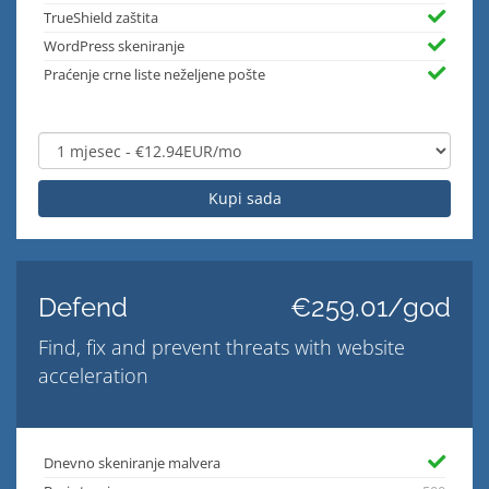
TrueShield zaštita
WordPress skeniranje
Praćenje crne liste neželjene pošte
Kupi sada
Defend
€259.01/god
Find, fix and prevent threats with website
acceleration
Dnevno skeniranje malvera