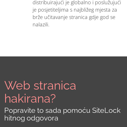
distribuirajući je globalno i poslužujući
je posjetiteljima s najbližeg mjesta za
brže učitavanje stranica gdje god se
nalazili.
Web stranica
hakirana?
Popravite to sada pomoću SiteLock
hitnog odgovora