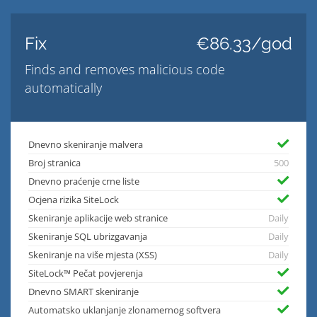
Fix
€86.33/god
Finds and removes malicious code
automatically
Dnevno skeniranje malvera
Broj stranica
500
Dnevno praćenje crne liste
Ocjena rizika SiteLock
Skeniranje aplikacije web stranice
Daily
Skeniranje SQL ubrizgavanja
Daily
Skeniranje na više mjesta (XSS)
Daily
SiteLock™ Pečat povjerenja
Dnevno SMART skeniranje
Automatsko uklanjanje zlonamernog softvera