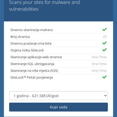
Scans your sites for malware and
vulnerabilities
Dnevno skeniranje malvera
Broj stranica
25
Dnevno praćenje crne liste
Ocjena rizika SiteLock
Skeniranje aplikacije web stranice
One Time
Skeniranje SQL ubrizgavanja
One Time
Skeniranje na više mjesta (XSS)
One Time
SiteLock™ Pečat povjerenja
Kupi sada