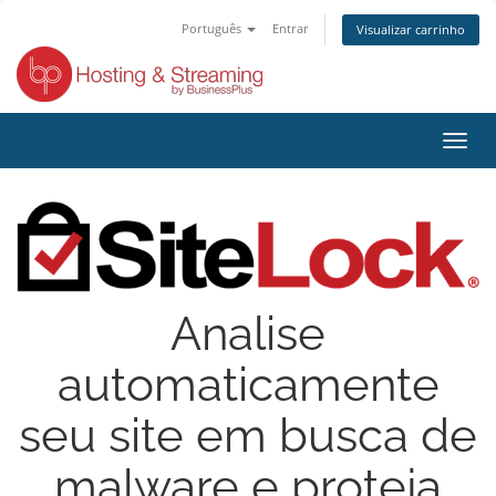
Português
Entrar
Visualizar carrinho
Alter
nave
Analise
automaticamente
seu site em busca de
malware e proteja