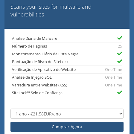
Scans your sites for malware and
vulnerabilities
Análise Diária de Malware
Número de Páginas
25
Monitoramento Diário da Lista Negra
Pontuação de Risco do SiteLock
Verificação de Aplicativo de Website
One Time
Análise de Injeção SQL
One Time
Varredura entre Websites (XSS)
One Time
SiteLock™ Selo de Confiança
Comprar Agora