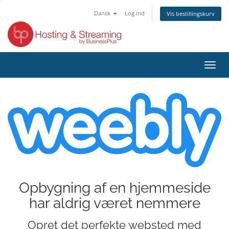
Dansk
Log ind
Vis bestillingskurv
Skift
navig
Opbygning af en hjemmeside
har aldrig været nemmere
Opret det perfekte websted med