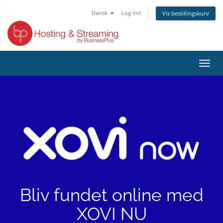
Dansk
Log ind
Vis bestillingskurv
Skift
navig
Bliv fundet online med
XOVI NU