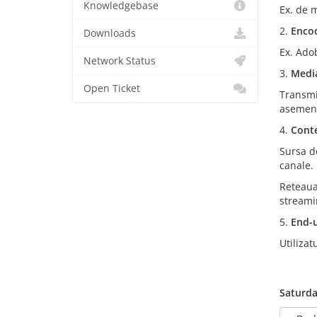
Knowledgebase
Ex. de m
2.
Enco
Downloads
Ex. Ado
Network Status
3.
Media
Open Ticket
Transmis
asemene
4.
Conte
Sursa d
canale.
Reteaua
streamin
5.
End-
Utilizat
Saturda