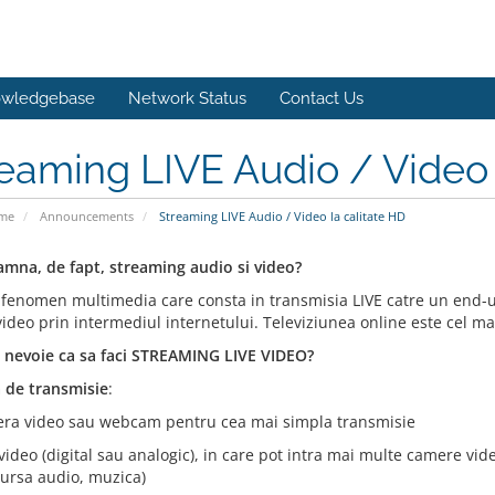
wledgebase
Network Status
Contact Us
eaming LIVE Audio / Video 
ome
Announcements
Streaming LIVE Audio / Video la calitate HD
amna, de fapt, streaming audio si video?
 fenomen multimedia care consta in transmisia LIVE catre un end-use
ideo prin intermediul internetului. Televiziunea online este cel m
i nevoie ca sa faci STREAMING LIVE VIDEO?
 de transmisie
:
er
a video sau webcam pentru cea mai simpla transmisie
video (digital sau analogic), in care pot intra mai multe camere vid
sursa audio, muzica)