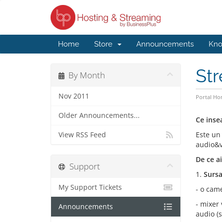
Home
Store
Announcements
Kno
Str
By Month
Nov 2011
Portal H
Older Announcements...
Ce inse
Este un
View RSS Feed
audio&v
De ce a
Support
1.
Sursa
My Support Tickets
- o cam
- mixer 
Announcements
audio (