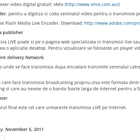
ixer video digital gratuit: vMix (
http://www.vmix.com.au/
)
der
, pentru a digitiza si coda semnalul video pentru o transmisie p
be Flash Media Live Encoder. Download:
http://www.adobe.com/pro
 publisher
ia LIVE poate si pe o pagina web specializata in transmisii live sau 
a o aplicatie desktop. Pentru vizualizare se foloseste un player vi
nt delivery Network
e unde se face transmisia dupa encodare transmite semnalul catre
 care face transmisia broadcasting propriu-zisa este formata dintr
g si care au nevoie de o banda foarte larga de internet pentru a fac
user
urul final este cel care urmareste transmisia LIVE pe Internet.
y, November 5, 2011