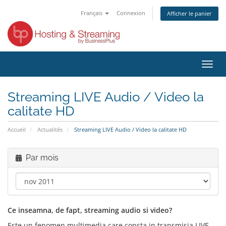
Français
Connexion
Afficher le panier
Bascu
la
navig
Streaming LIVE Audio / Video la
calitate HD
Accueil
Actualités
Streaming LIVE Audio / Video la calitate HD
Par mois
Ce inseamna, de fapt, streaming audio si video?
Este un fenomen multimedia care consta in transmisia LIVE