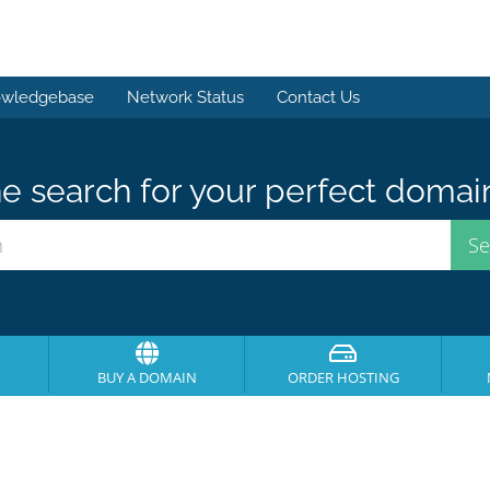
wledgebase
Network Status
Contact Us
e search for your perfect domai
BUY A DOMAIN
ORDER HOSTING