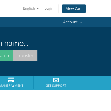
English
Login
View Cart
Account
n name...
MAKE PAYMENT
GET SUPPORT