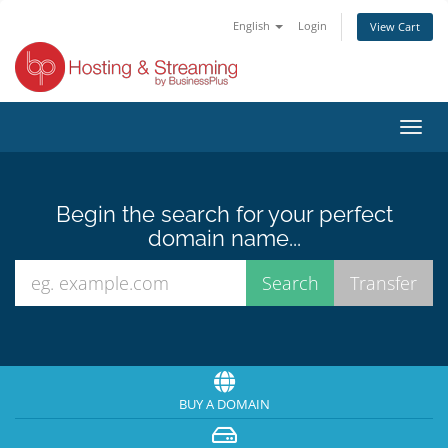
English
Login
View Cart
Toggl
navig
Begin the search for your perfect
domain name...
BUY A DOMAIN