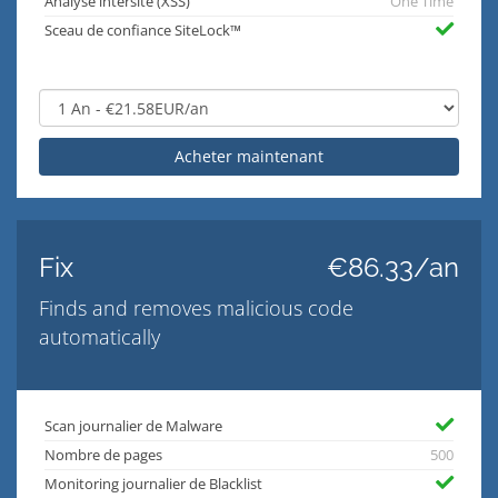
Analyse intersite (XSS)
One Time
Sceau de confiance SiteLock™
Acheter maintenant
Fix
€86.33/an
Finds and removes malicious code
automatically
Scan journalier de Malware
Nombre de pages
500
Monitoring journalier de Blacklist