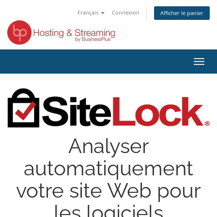
Français
Connexion
Afficher le panier
Bascu
la
navig
Analyser
automatiquement
votre site Web pour
les logiciels