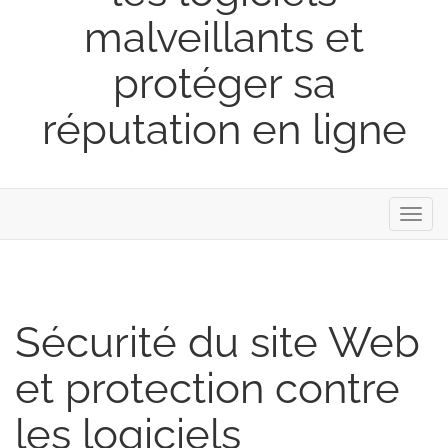
malveillants et
protéger sa
réputation en ligne
Bascu
la
navig
Sécurité du site Web
et protection contre
les logiciels