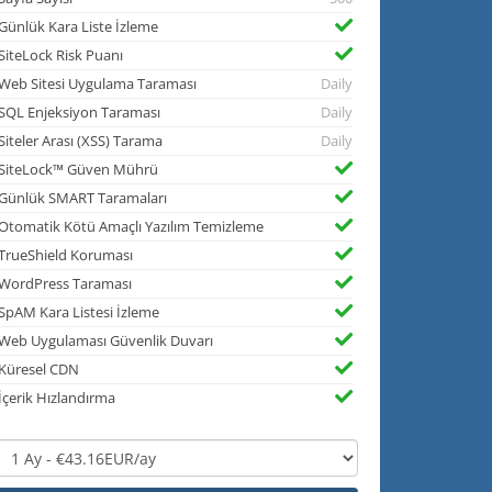
Günlük Kara Liste İzleme
SiteLock Risk Puanı
Web Sitesi Uygulama Taraması
Daily
SQL Enjeksiyon Taraması
Daily
Siteler Arası (XSS) Tarama
Daily
SiteLock™ Güven Mührü
Günlük SMART Taramaları
Otomatik Kötü Amaçlı Yazılım Temizleme
TrueShield Koruması
WordPress Taraması
SpAM Kara Listesi İzleme
Web Uygulaması Güvenlik Duvarı
Küresel CDN
İçerik Hızlandırma