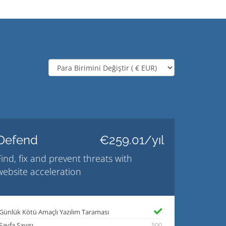
Defend
€259.01/yıl
Find, fix and prevent threats with
website acceleration
Günlük Kötü Amaçlı Yazılım Taraması
Sayfa Sayısı
500