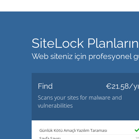
SiteLock Planlarını
Web siteniz için profesyonel gü
Find
€21.58/yı
Scans your sites for malware and
vulnerabilities
Günlük Kötü Amaçlı Yazılım Taraması
Sayfa Sayısı
2