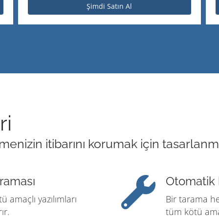
Şimdi Satın Al
ri
nizin itibarını korumak için tasarlanmış 
araması
Otomatik 
ü amaçlı yazılımları
Bir tarama he
ır.
tüm kötü amaç