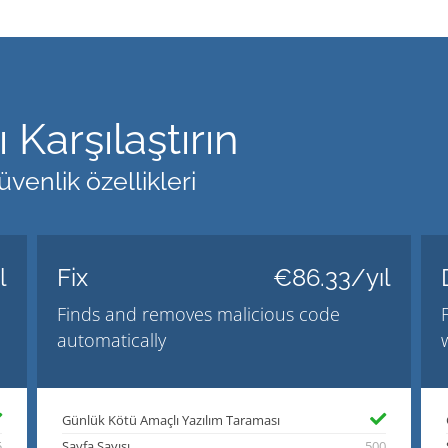
 Karşılaştırın
venlik özellikleri
l
Fix
€86.33/yıl
Finds and removes malicious code
automatically
Günlük Kötü Amaçlı Yazılım Taraması
5
Sayfa Sayısı
500