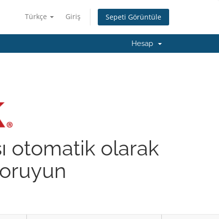
Türkçe
Giriş
Sepeti Görüntüle
Hesap
şı otomatik olarak
 koruyun