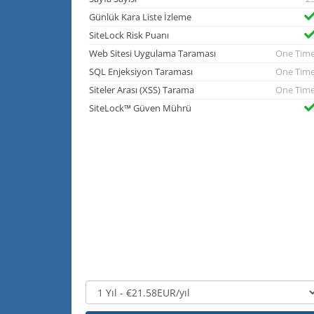
Günlük Kara Liste İzleme
SiteLock Risk Puanı
Web Sitesi Uygulama Taraması
One Tim
SQL Enjeksiyon Taraması
One Tim
Siteler Arası (XSS) Tarama
One Tim
SiteLock™ Güven Mührü