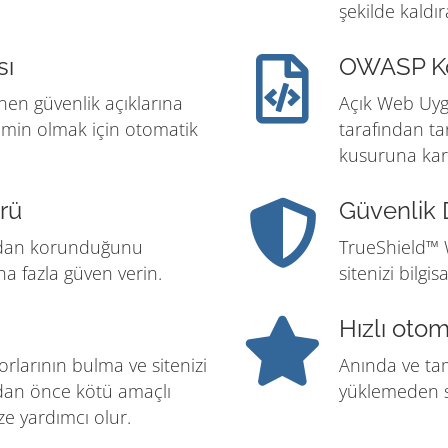
şekilde kaldır
sı
OWASP K
inen güvenlik açıklarına
Açık Web Uyg
emin olmak için otomatik
tarafından ta
kusuruna kar
rü
Güvenlik 
ından korunduğunu
TrueShield™ 
ha fazla güven verin.
sitenizi bilgi
Hızlı oto
larının bulma ve sitenizi
Anında ve ta
adan önce kötü amaçlı
yüklemeden s
ze yardımcı olur.