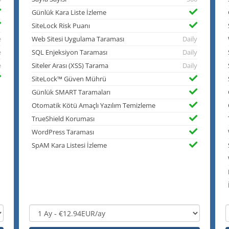
Günlük Kara Liste İzleme
SiteLock Risk Puanı
e
Web Sitesi Uygulama Taraması
Daily
e
SQL Enjeksiyon Taraması
Daily
e
Siteler Arası (XSS) Tarama
Daily
SiteLock™ Güven Mührü
Günlük SMART Taramaları
Otomatik Kötü Amaçlı Yazılım Temizleme
TrueShield Koruması
WordPress Taraması
SpAM Kara Listesi İzleme