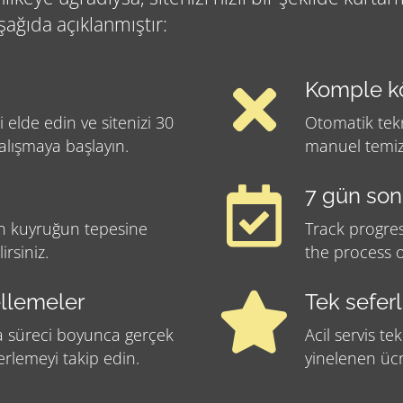
ağıda açıklanmıştır:
Komple kö
i elde edin ve sitenizi 30
Otomatik tekn
alışmaya başlayın.
manuel temizl
7 gün son
an kuyruğun tepesine
Track progre
irsiniz.
the process o
llemeler
Tek sefer
a süreci boyunca gerçek
Acil servis tek
erlemeyi takip edin.
yinelenen ücr