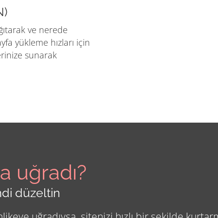
N)
ğıtarak ve nerede
ayfa yükleme hızları için
rinize sunarak
ya uğradı?
di düzeltin
ikeye uğradıysa, sitenizi hızlı bir şekilde kurtarm