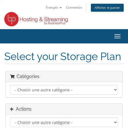
Français
Connexion
Afficher le panier
Bascu
la
navig
Select your Storage Plan
Catégories
Actions