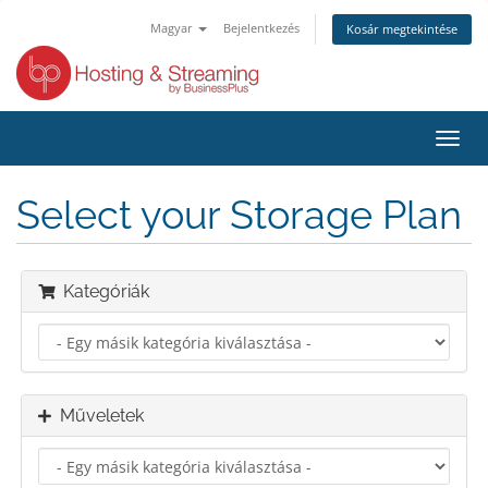
Magyar
Bejelentkezés
Kosár megtekintése
Váltá
a
navig
Select your Storage Plan
Kategóriák
Műveletek