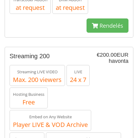
at request
at request
Rendelés
€200.00EUR
Streaming 200
havonta
Streaming LIVE VIDEO
LIVE
Max. 200 viewers
24 x 7
Hosting Business
Free
Embed on Any Website
Player LIVE & VOD Archive