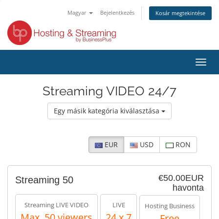
Magyar
Bejelentkezés
Kosár megtekintése
Váltá
a
navig
Streaming VIDEO 24/7
Egy másik kategória kiválasztása
EUR
USD
RON
€50.00EUR
Streaming 50
havonta
Streaming LIVE VIDEO
LIVE
Hosting Business
Max. 50 viewers
24 x 7
Free