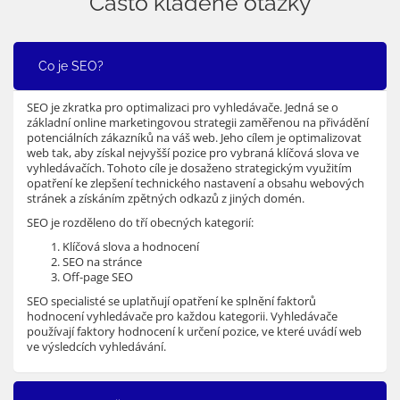
Často kladené otázky
Co je SEO?
SEO je zkratka pro optimalizaci pro vyhledávače. Jedná se o
základní online marketingovou strategii zaměřenou na přivádění
potenciálních zákazníků na váš web. Jeho cílem je optimalizovat
web tak, aby získal nejvyšší pozice pro vybraná klíčová slova ve
vyhledávačích. Tohoto cíle je dosaženo strategickým využitím
opatření ke zlepšení technického nastavení a obsahu webových
stránek a získáním zpětných odkazů z jiných domén.
SEO je rozděleno do tří obecných kategorií:
Klíčová slova a hodnocení
SEO na stránce
Off-page SEO
SEO specialisté se uplatňují opatření ke splnění faktorů
hodnocení vyhledávače pro každou kategorii. Vyhledávače
používají faktory hodnocení k určení pozice, ve které uvádí web
ve výsledcích vyhledávání.