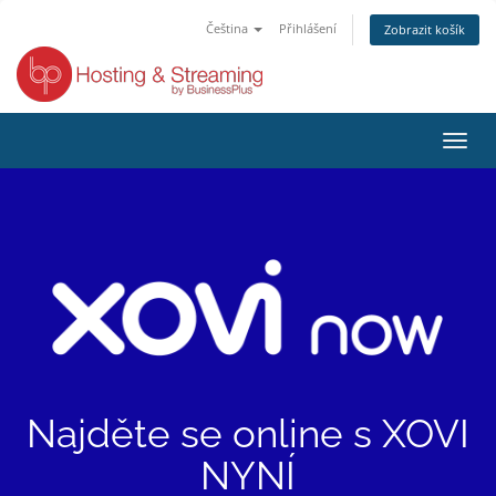
Čeština
Přihlášení
Zobrazit košík
Přep
navig
Najděte se online s
XOVI
NYNÍ