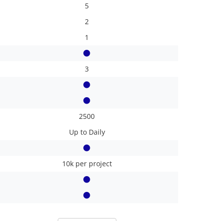
5
2
1
3
2500
Up to Daily
10k per project