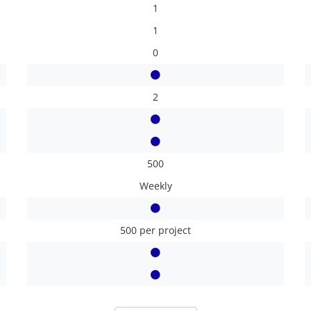
1
1
0
2
500
Weekly
500 per project