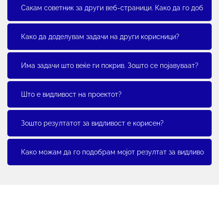
Сакам советник за други веб-страници. Како да го добијам
Како да доделувам задачи на други корисници?
Има задачи што веќе ги покрив. Зошто се појавуваат?
Што е видливост на проектот?
Зошто резултатот за видливост е корисен?
Како можам да го подобрам мојот резултат за видливост?