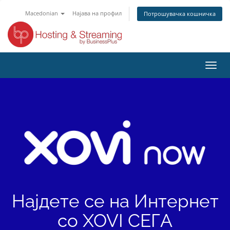
Macedonian
Најава на профил
Потрошувачка кошничка
Вклу
ја
нави
Најдете се на Интернет
со
XOVI СЕГА