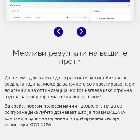
Претходна
Следна
Мерливи резултати на вашите
прсти
Да речеме дека сакате да го развиете вашиот бизнис во
следната година. Може да започнете со инвестирање пари
во агенција за оптимизација, но тоа изгледа како огромна
задача за некој кој нема технички вештини!
За среќа, постои полесен начин
: дозволете ни да се
осигураме дека луѓето дознаваат што ја прави ВАШАТА
компанија одлична од нивните пребарувања онлајн
користејќи XOVI NOW.