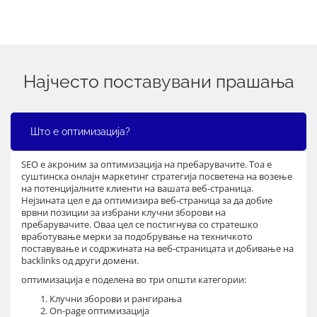
Најчесто поставувани прашања
Што е оптимизација?
SEO е акроним за оптимизација на пребарувачите. Тоа е
суштинска онлајн маркетинг стратегија посветена на возење
на потенцијалните клиенти на вашата веб-страница.
Нејзината цел е да оптимизира веб-страница за да добие
врвни позиции за избрани клучни зборови на
пребарувачите. Оваа цел се постигнува со стратешко
вработување мерки за подобрување на техничкото
поставување и содржината на веб-страницата и добивање на
backlinks од други домени.
оптимизација е поделена во три општи категории:
Клучни зборови и рангирања
On-page оптимизација