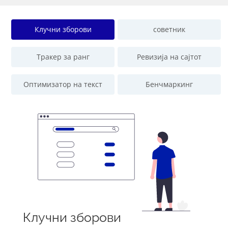
Клучни зборови
советник
Тракер за ранг
Ревизија на сајтот
Оптимизатор на текст
Бенчмаркинг
Клучни зборови