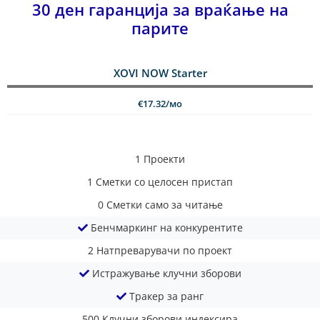
30 ден гаранција за враќање на
парите
XOVI NOW Starter
€17.32/мо
1
Проекти
1
Сметки со целосен пристап
0
Сметки само за читање
Бенчмаркинг на конкурентите
2
Натпреварувачи по проект
Истражување клучни зборови
Тракер за ранг
500
Клучни зборови индексира