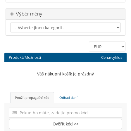
Výběr měny
Produkt/Možnosti
Cena/cyklus
Váš nákupní košík je prázdný
Použít propagační kód
Odhad daní
Ověřit kód >>