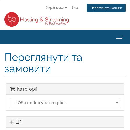
Українська
Вхід
Переглянути кошик
Пере
наві
Переглянути та
замовити
Категорії
Дії