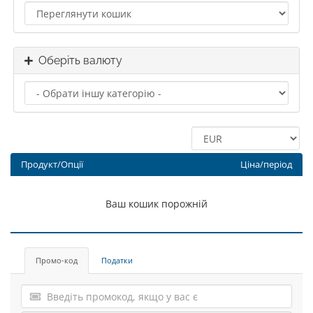
Оберіть валюту
Продукт/Опції
Ціна/період
Ваш кошик порожній
Промо-код
Податки