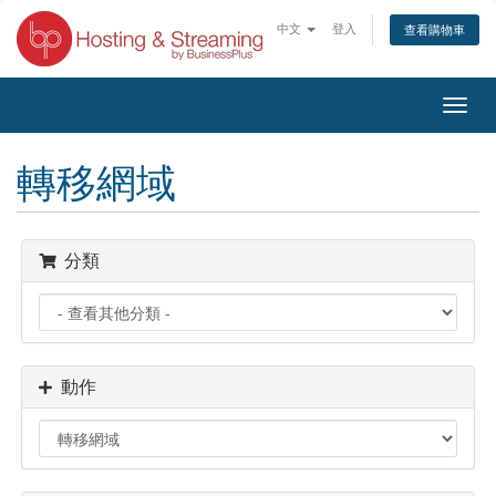
中文
登入
查看購物車
切
換
導
轉移網域
覽
分類
動作