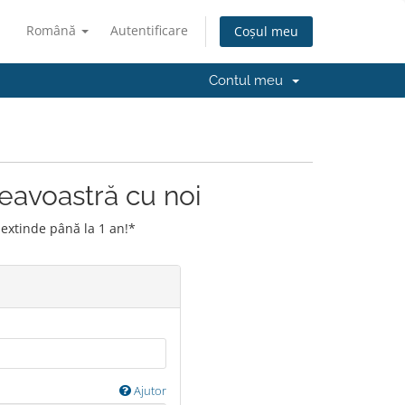
Română
Autentificare
Coșul meu
Contul meu
eavoastră cu noi
xtinde până la 1 an!*
Ajutor