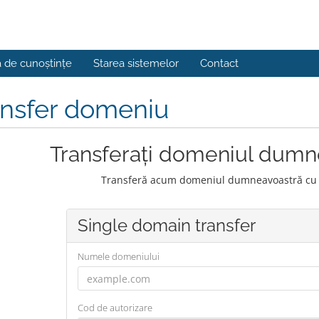
a de cunoștințe
Starea sistemelor
Contact
ansfer domeniu
Transferați domeniul dumn
Transferă acum domeniul dumneavoastră cu e
Single domain transfer
Numele domeniului
Cod de autorizare