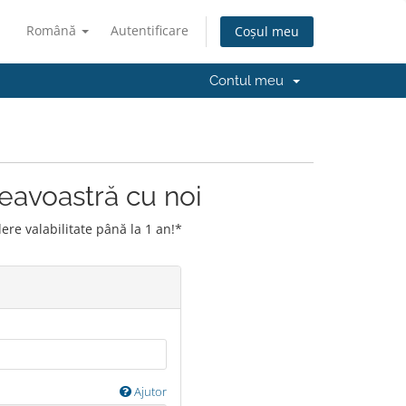
Română
Autentificare
Coșul meu
Contul meu
eavoastră cu noi
e valabilitate până la 1 an!*
u
Ajutor