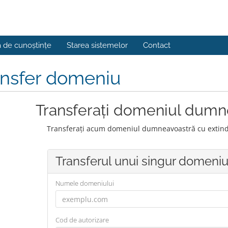
a de cunoștințe
Starea sistemelor
Contact
ansfer domeniu
Transferați domeniul dumn
Transferați acum domeniul dumneavoastră cu extinder
Transferul unui singur domeni
Numele domeniului
Cod de autorizare