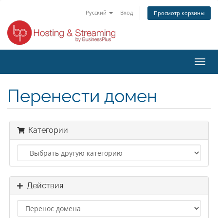
Русский
Вход
Просмотр корзины
Пере
нави
Перенести домен
Категории
Действия