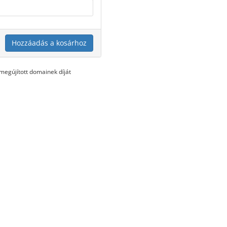
Hozzáadás a kosárhoz
egújított domainek díját