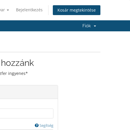
yar
Bejelentkezés
Kosár megtekintése
Fiók
 hozzánk
zfer ingyenes*
Segítség