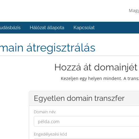
Mag
udásbázis
Hálózat állapota
Kapcsolat
ain átregisztrálás
Hozzá át domainjét
Kezeljen egy helyen mindent. A trans
Egyetlen domain transzfer
Domain név
Engedélyezési kód